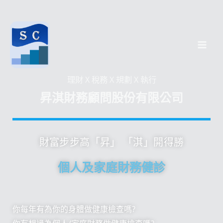
跳
至
主
要
內
理財 X 稅務 X 規劃 X 執行
容
昇淇財務顧問股份有限公司
財富步步高「昇」 「淇」開得勝
個人及家庭財務健診
你每年有為你的身體做健康檢查嗎?